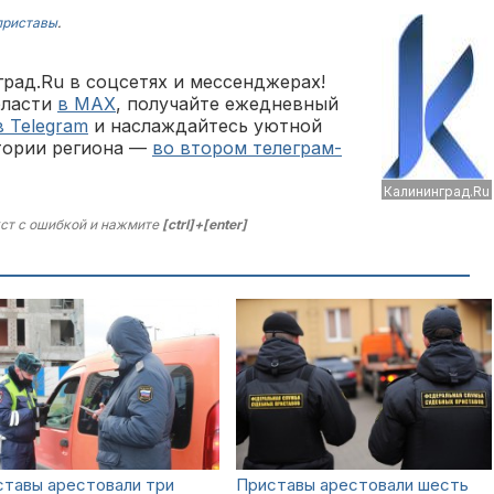
приставы
.
рад.Ru в соцсетях и мессенджерах!
бласти
в MAX
, получайте ежедневный
в Telegram
и наслаждайтесь уютной
тории региона —
во втором телеграм-
Калининград.Ru
ст с ошибкой и нажмите
[ctrl]+[enter]
ставы арестовали три
Приставы арестовали шесть