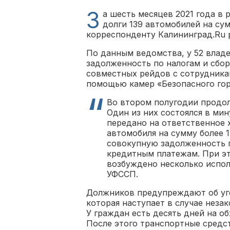
З
а шесть месяцев 2021 года в 
долги 139 автомобилей на су
корреспонденту Калининград.Ru 
По данным ведомства, у 52 влад
задолженность по налогам и сбо
совместных рейдов с сотрудник
помощью камер «Безопасного гор
Во втором полугодии продо
Один из них состоялся в ми
передано на ответственное 
автомобиля на сумму более 
совокупную задолженность п
кредитным платежам. При э
возбуждено несколько испо
УФССП.
Должников предупреждают об уго
которая наступает в случае неза
У граждан есть десять дней на о
После этого транспортные средст