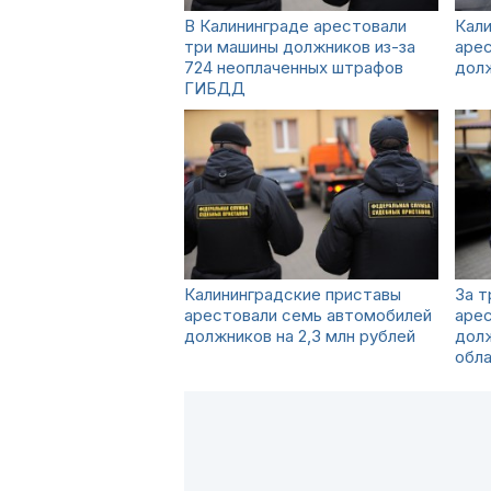
В Калининграде арестовали
Кали
три машины должников из-за
аре
724 неоплаченных штрафов
долж
ГИБДД
Калининградские приставы
За т
арестовали семь автомобилей
аре
должников на 2,3 млн рублей
долж
обл