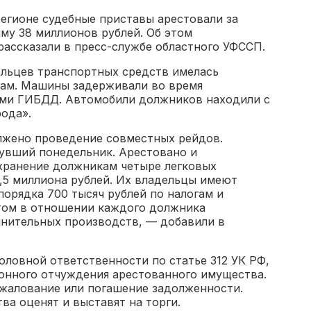
регионе судебные приставы арестовали за
мму 38 миллионов рублей. Об этом
рассказали в пресс-службе областного УФССП.
ельцев транспортных средств имелась
рам. Машины задерживали во время
ами ГИБДД. Автомобили должников находили с
ода».
лжено проведение совместных рейдов.
нувший понедельник. Арестовано и
хранение должникам четыре легковых
1,5 миллиона рублей. Их владельцы имеют
орядка 700 тысяч рублей по налогам и
том в отношении каждого должника
лнительных производств, — добавили в
ловной ответственности по статье 312 УК РФ,
конного отчуждения арестованного имущества.
бжалование или погашение задолженности.
ва оценят и выставят на торги.