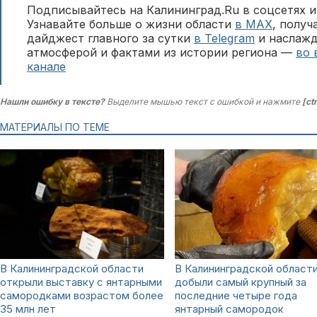
Подписывайтесь на Калининград.Ru в соцсетях и
Узнавайте больше о жизни области
в MAX
, полу
дайджест главного за сутки
в Telegram
и наслажд
атмосферой и фактами из истории региона —
во 
канале
Нашли ошибку в тексте?
Выделите мышью текст с ошибкой и нажмите
[ct
МАТЕРИАЛЫ ПО ТЕМЕ
В Калининградской области
В Калининградской област
открыли выставку с янтарными
добыли самый крупный за
самородками возрастом более
последние четыре года
35 млн лет
янтарный самородок