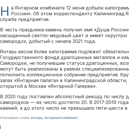
Н
а Янтарном комбинате 12 июня добыли килогра
России». Об этом корреспонденту Калининград.R
службе предприятия.
В честь праздника камень получил имя «Душа России
насыщенный светло-медовый цвет и имеет округлую 
самородок, добытый с начала 2021 года.
Янтарь весом более килограмма подлежит обязательн
Государственного фонда драгоценных металлов и кам
Самородки, не получившие статуса драгоценных, во
могут быть реализованы в рамках специализированн
пополнить коллекционное собрание предприятия. Кр
залах «Янтарная палата» в Калининградской области,
открытой в Москве «Янтарной Галерее».
В 2020 году поставлен абсолютный рекорд по числу д
самородков — их число достигло 20. В 2017-2019 года
камней, а до этого число не превышало пяти-шести в 
Ключевые слова:
янтарь
,
янтарный комбинат
.