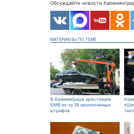
Обсуждайте новости Калининград
МАТЕРИАЛЫ ПО ТЕМЕ
В Калининграде арестовали
Кали
БМВ из-за 39 неоплаченных
«Шев
штрафов
тыся