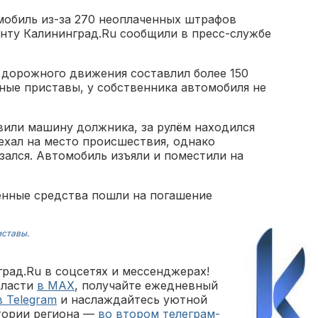
мобиль из-за 270 неоплаченных штрафов
нту Калининград.Ru сообщили в пресс-службе
 дорожного движения составлил более 150
бные приставы, у собственника автомобиля не
или машину должника, за рулём находился
ехал на место происшествия, однако
ался. Автомобиль изъяли и поместили на
енные средства пошли на погашение
иставы
.
рад.Ru в соцсетях и мессенджерах!
бласти
в MAX
, получайте ежедневный
в Telegram
и наслаждайтесь уютной
тории региона —
во втором телеграм-