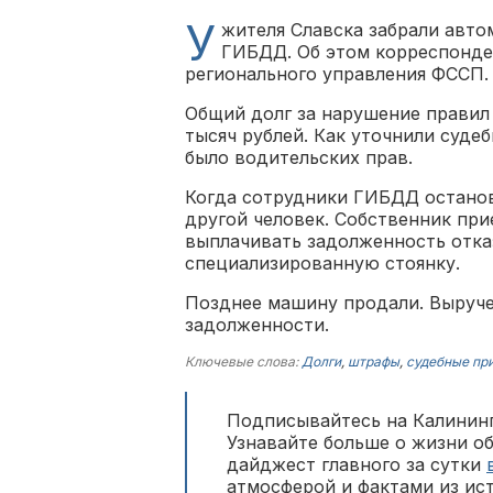
У
жителя Славска забрали авто
ГИБДД. Об этом корреспонде
регионального управления ФССП.
Общий долг за нарушение правил
тысяч рублей. Как уточнили суде
было водительских прав.
Когда сотрудники ГИБДД останов
другой человек. Собственник при
выплачивать задолженность отказ
специализированную стоянку.
Позднее машину продали. Выруч
задолженности.
Ключевые слова:
Долги
,
штрафы
,
судебные пр
Подписывайтесь на Калининг
Узнавайте больше о жизни о
дайджест главного за сутки
атмосферой и фактами из ис