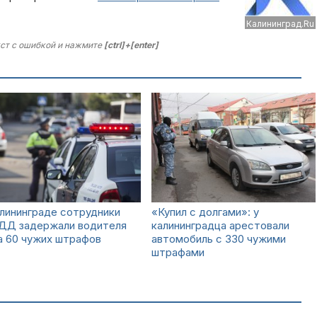
Калининград.Ru
ст с ошибкой и нажмите
[ctrl]+[enter]
лининграде сотрудники
«Купил с долгами»: у
ДД задержали водителя
калининградца арестовали
а 60 чужих штрафов
автомобиль с 330 чужими
штрафами