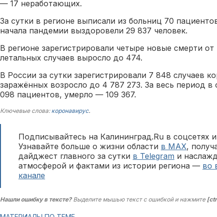
— 17 неработающих.
За сутки в регионе выписали из больниц 70 пациентов
начала пандемии выздоровели 29 837 человек.
В регионе зарегистрировали четыре новые смерти от
летальных случаев выросло до 474.
В России за сутки зарегистрировали 7 848 случаев к
заражённых возросло до 4 787 273. За весь период в
098 пациентов, умерло — 109 367.
Ключевые слова:
коронавирус
.
Подписывайтесь на Калининград.Ru в соцсетях и
Узнавайте больше о жизни области
в MAX
, полу
дайджест главного за сутки
в Telegram
и наслажд
атмосферой и фактами из истории региона —
во 
канале
Нашли ошибку в тексте?
Выделите мышью текст с ошибкой и нажмите
[ct
МАТЕРИАЛЫ ПО ТЕМЕ