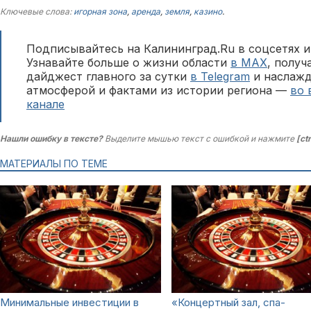
Ключевые слова:
игорная зона
,
аренда
,
земля
,
казино
.
Подписывайтесь на Калининград.Ru в соцсетях и
Узнавайте больше о жизни области
в MAX
, полу
дайджест главного за сутки
в Telegram
и наслажд
атмосферой и фактами из истории региона —
во 
канале
Нашли ошибку в тексте?
Выделите мышью текст с ошибкой и нажмите
[ct
МАТЕРИАЛЫ ПО ТЕМЕ
Минимальные инвестиции в
«Концертный зал, спа-