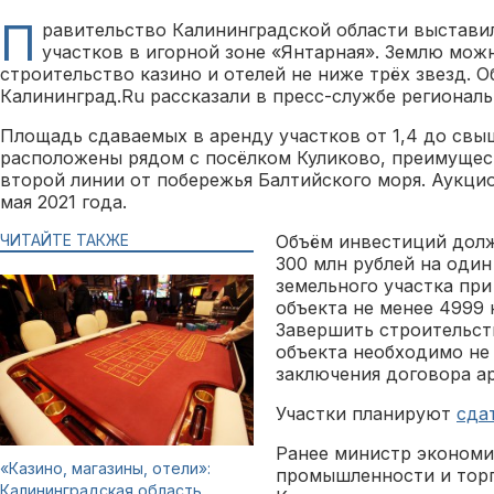
П
равительство Калининградской области выставил
участков в игорной зоне «Янтарная». Землю мож
строительство казино и отелей не ниже трёх звезд. 
Калининград.Ru рассказали в пресс-службе региональ
Площадь сдаваемых в аренду участков от 1,4 до свыш
расположены рядом с посёлком Куликово, преимущес
второй линии от побережья Балтийского моря. Аукцио
мая 2021 года.
ЧИТАЙТЕ ТАКЖЕ
Объём инвестиций долж
300 млн рублей на один
земельного участка пр
объекта не менее 4999
Завершить строительст
объекта необходимо не 
заключения договора а
Участки планируют
сда
Ранее министр экономи
«Казино, магазины, отели»:
промышленности и тор
Калининградская область