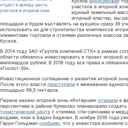
Кусков
анонсировал
тор
отдаст в аренду шесть
участков в игорной зон
участков в игорной зоне
единый земельный масс
игорный кластер, мы р
площадки и будем выставлять на аукцион сразу 39 уч
использовать их для строительства комплексов игор
элементами торговли и отелями различных классов з
Кусков.
В 2014 году ЗАО «Группа компаний СТК» в рамках со
области обязалось инвестировать в проект игорной з
миллиардов рублей. В 2018 году все права и обязанн
«Гослот-39».
Инвестиционное соглашение о развитии игорной зоны
После этого власти
приступили
к межеванию единого
площадью 99,5 гектаров.
Первое казино игорной зоны «Янтарная»
открыли
в фе
перспективе в районе Куликово планировали создат
туристический центр
с отелями, спа-салонами и мед
водами, «как в Баден-Бадене». В ноябре 2018 года у
Гарри Гольдман
сообщил
, что у инвестора возникли 