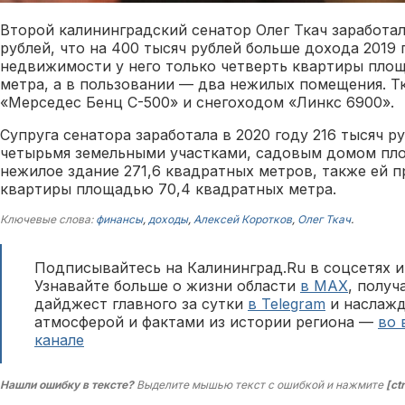
Второй калининградский сенатор Олег Ткач заработал
рублей, что на 400 тысяч рублей больше дохода 2019 
недвижимости у него только четверть квартиры пло
метра, а в пользовании — два нежилых помещения. Т
«Мерседес Бенц С-500» и снегоходом «Линкс 6900».
Супруга сенатора заработала в 2020 году 216 тысяч р
четырьмя земельными участками, садовым домом пло
нежилое здание 271,6 квадратных метров, также ей 
квартиры площадью 70,4 квадратных метра.
Ключевые слова:
финансы
,
доходы
,
Алексей Коротков
,
Олег Ткач
.
Подписывайтесь на Калининград.Ru в соцсетях и
Узнавайте больше о жизни области
в MAX
, полу
дайджест главного за сутки
в Telegram
и наслажд
атмосферой и фактами из истории региона —
во 
канале
Нашли ошибку в тексте?
Выделите мышью текст с ошибкой и нажмите
[ct