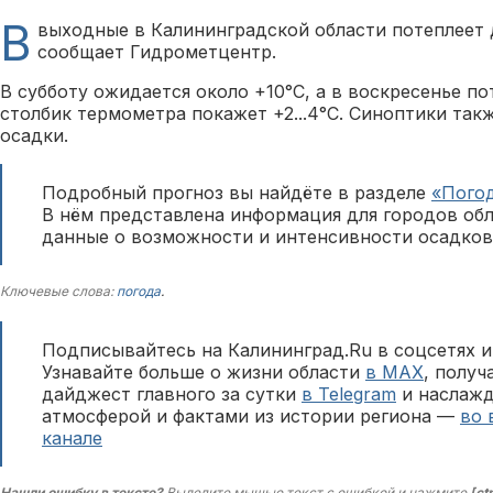
В
выходные в Калининградской области потеплеет д
сообщает Гидрометцентр.
В субботу ожидается около +10°С, а в воскресенье по
столбик термометра покажет +2...4°С. Синоптики та
осадки.
Подробный прогноз вы найдёте в разделе
«Пого
В нём представлена информация для городов обл
данные о возможности и интенсивности осадков
Ключевые слова:
погода
.
Подписывайтесь на Калининград.Ru в соцсетях и
Узнавайте больше о жизни области
в MAX
, полу
дайджест главного за сутки
в Telegram
и наслажд
атмосферой и фактами из истории региона —
во 
канале
Нашли ошибку в тексте?
Выделите мышью текст с ошибкой и нажмите
[ct