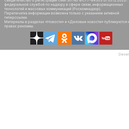
Свидетельство о регистрации СМИ ЭЛ No ФС77-84303 от 05.12.2022г.
федеральной службой по надзору в сфере связи, информационных
технологий и массовых коммуникаций (Роскомнадзор).
Перепечатка информации возможна только с указанием активной
гиперссылки.
Материалы в разделах «Новости» и «Деловые новости» публикуются 
правах рекламы.
Devel