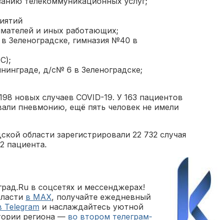
занию телекоммуникационных услуг;
иятий
мателей и иных работающих;
 в Зеленоградске, гимназия №40 в
С);
нинграде, д/с№ 6 в Зеленоградске;
198 новых случаев COVID-19. У 163 пациентов
вали пневмонию, ещё пять человек не имели
ской области зарегистрировали 22 732 случая
2 пациента.
рад.Ru в соцсетях и мессенджерах!
бласти
в MAX
, получайте ежедневный
в Telegram
и наслаждайтесь уютной
тории региона —
во втором телеграм-