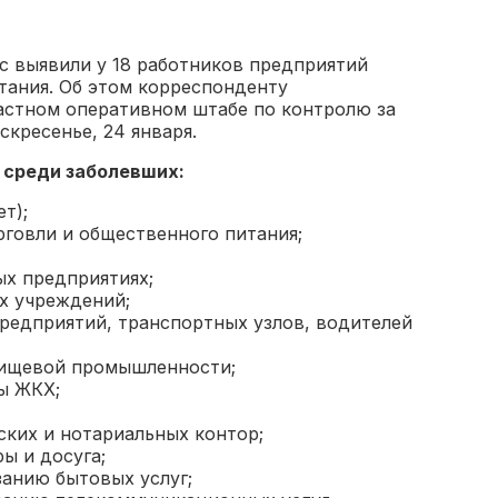
ус выявили у 18 работников предприятий
тания. Об этом корреспонденту
ластном оперативном штабе по контролю за
кресенье, 24 января.
 среди заболевших:
т);
рговли и общественного питания;
х предприятиях;
х учреждений;
редприятий, транспортных узлов, водителей
пищевой промышленности;
ы ЖКХ;
ских и нотариальных контор;
ы и досуга;
занию бытовых услуг;