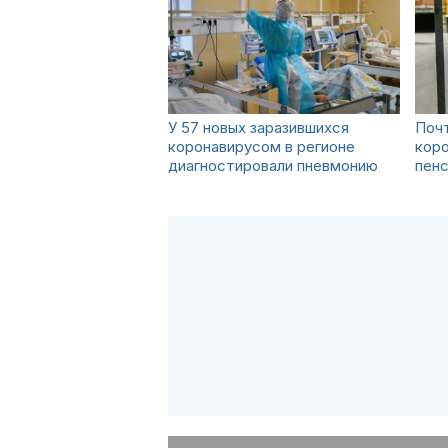
У 57 новых заразившихся
Поч
коронавирусом в регионе
коро
диагностировали пневмонию
пен