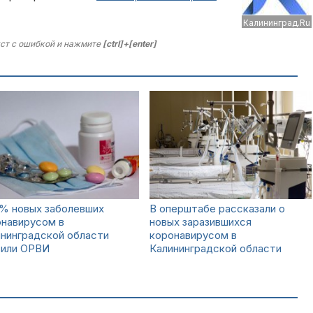
Калининград.Ru
ст с ошибкой и нажмите
[ctrl]+[enter]
3% новых заболевших
В оперштабе рассказали о
онавирусом в
новых заразившихся
нинградской области
коронавирусом в
вили ОРВИ
Калининградской области