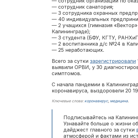
— сотрудник организации по ока
— сотрудник санатория;
— 3 сотрудника охранных предпр
— 40 индивидуальных предприни
— 2 учащихся (гимназия «Вектор»
Калининграде);
— 3 студента (БФУ, КГТУ, РАНХиГ
— 2 воспитанника д/с №24 в Кали
— 25 неработающих.
Всего за сутки
зарегистрировали
выявили ОРВИ, у 30 диагностиро
симптомов.
С начала пандемии в Калининград
коронавируса, выздоровели 20 19
Ключевые слова:
коронавирус
,
медицина
.
Подписывайтесь на Калининг
Узнавайте больше о жизни о
дайджест главного за сутки
атмосферой и фактами из ис