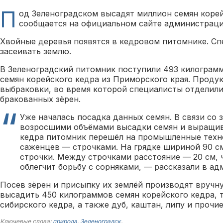
П
од Зеленоградском высадят миллион семян корей
сообщается на официальном сайте администраци
Хвойные деревья появятся в кедровом питомнике. Сп
засеивать землю.
В Зеленоградский питомник поступили 493 килограм
семян корейского кедра из Приморского края. Проду
выбраковки, во время которой специалисты отделили
бракованных зёрен.
Уже началась посадка данных семян. В связи со 
возросшими объёмами высадки семян и выращи
кедра питомник перешёл на промышленные тех
саженцев — строчками. На грядке шириной 90 см
строчки. Между строчками расстояние — 20 см,
облегчит борьбу с сорняками, — рассказали в а
Посев зёрен и присыпку их землёй производят вручн
высадить 450 килограммов семян корейского кедра,
сибирского кедра, а также дуб, каштан, липу и прочи
Ключевые слова:
природа
,
Зеленоградск
.