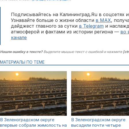
Подписывайтесь на Калининград.Ru в соцсетях и
Узнавайте больше о жизни области
в MAX
, полу
дайджест главного за сутки
в Telegram
и наслажд
атмосферой и фактами из истории региона —
во 
канале
Нашли ошибку в тексте?
Выделите мышью текст с ошибкой и нажмите
[ct
МАТЕРИАЛЫ ПО ТЕМЕ
В Зеленоградском округе
В Зеленоградском округе
впервые собрали жимолость на
высадили почти четыре