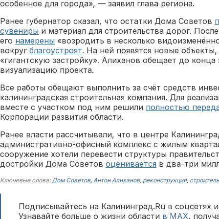
особенное для города», — заявил глава региона.
Ранее губернатор сказал, что остатки Дома Советов
сувениры
и материал для строительства дорог. Посл
его
намерены
«возродить в несколько видоизменённ
вокруг
благоустроят
. На ней появятся новые объекты,
«гигантскую застройку». Алиханов обещает до конца 
визуализацию проекта.
Все работы обещают выполнить за счёт средств инве
калининградская строительная компания. Для реализа
вместе с участком под ним решили
полностью перед
Корпорации развития области.
Ранее власти рассчитывали, что в центре Калинингра
административно-офисный комплекс с жилым квартал
сооружение хотели перевести структуры правительст
достройки Дома Советов
оценивается
в два-три милл
Ключевые слова:
Дом Советов
,
Антон Алиханов
,
реконструкция
,
строител
Подписывайтесь на Калининград.Ru в соцсетях и
Узнавайте больше о жизни области
в MAX
, полу