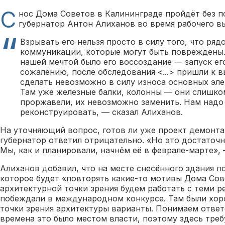
С
нос Дома Советов в Калининграде пройдёт без п
губернатор Антон Алиханов во время рабочего вые
Взрывать его нельзя просто в силу того, что ряд
коммуникации, которые могут быть повреждены.
нашей мечтой было его воссоздание — запуск его
сожалению, после обследования <...> пришли к в
сделать невозможно в силу износа основных эле
Там уже железные балки, колонны — они слишко
проржавели, их невозможно заменить. Нам надо 
реконструировать, — сказал Алиханов.
На уточняющий вопрос, готов ли уже проект демонт
губернатор ответил отрицательно. «Но это достаточ
Мы, как и планировали, начнём её в феврале-марте», 
Алиханов добавил, что на месте снесённого здания п
которое будет «повторять какие-то мотивы Дома Сов
архитектурной точки зрения будем работать с теми р
побеждали в международном конкурсе. Там были хор
точки зрения архитектуры варианты. Понимаем ответ
времена это было местом власти, поэтому здесь треб