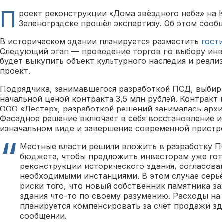
П
роект реконструкции «Дома звёздного неба» на 
Зеленоградске прошёл экспертизу. Об этом соо
В историческом здании планируется разместить
гост
Следующий этап — проведение торгов по выбору инв
будет выкупить объект культурного наследия и реали
проект.
Подрядчика, занимавшегося разработкой ПСД, выбира
начальной ценой контракта 3,5 млн рублей. Контракт
ООО «Лестер», разработкой решений занималась архи
Фасадное решение включает в себя восстановление и
изначальном виде и завершение современной пристр
Местные власти решили вложить в разработку 
бюджета, чтобы предложить инвесторам уже го
реконструкции исторического здания, согласов
необходимыми инстанциями. В этом случае серь
риски того, что новый собственник памятника за
здания что-то по своему разумению. Расходы на
планируется компенсировать за счёт продажи зд
сообщении.