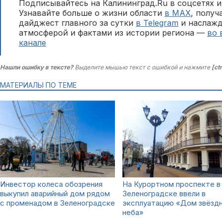
Подписывайтесь на Калининград.Ru в соцсетях и
Узнавайте больше о жизни области
в MAX
, полу
дайджест главного за сутки
в Telegram
и наслажд
атмосферой и фактами из истории региона —
во 
канале
Нашли ошибку в тексте?
Выделите мышью текст с ошибкой и нажмите
[ct
МАТЕРИАЛЫ ПО ТЕМЕ
Инвестор колеса обозрения
На Курортном проспекте в
выкупил аварийный дом рядом
Зеленоградске ввели в
с променадом в Зеленоградске
эксплуатацию «Дом звёзд
неба»