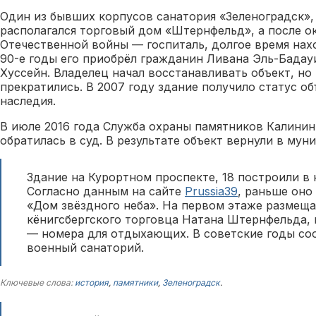
Один из бывших корпусов санатория «Зеленоградск»,
располагался торговый дом «Штернфельд», а после о
Отечественной войны — госпиталь, долгое время нахо
90-е годы его приобрёл гражданин Ливана Эль-Бада
Хуссейн. Владелец начал восстанавливать объект, но
прекратились. В 2007 году здание получило статус об
наследия.
В июле 2016 года Служба охраны памятников Калинин
обратилась в суд. В результате объект вернули в му
Здание на Курортном проспекте, 18 построили в 
Согласно данным на сайте
Prussia39
, раньше оно
«Дом звёздного неба». На первом этаже размещ
кёнигсбергского торговца Натана Штернфельда, 
— номера для отдыхающих. В советские годы со
военный санаторий.
Ключевые слова:
история
,
памятники
,
Зеленоградск
.