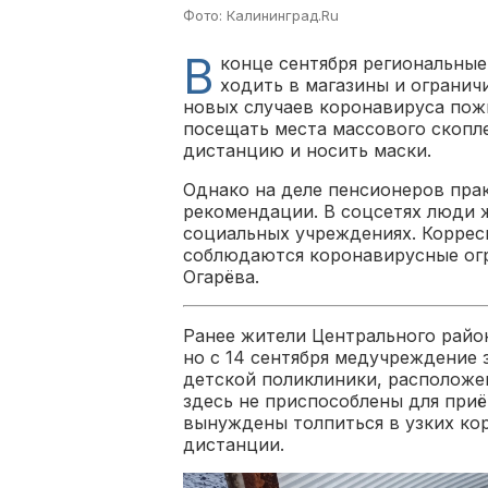
Фото: Калининград.Ru
В
конце сентября региональны
ходить в магазины и огранич
новых случаев коронавируса пож
посещать места массового скопл
дистанцию и носить маски.
Однако на деле пенсионеров пр
рекомендации. В соцсетях люди 
социальных учреждениях. Коррес
соблюдаются коронавирусные огр
Огарёва.
Ранее жители Центрального район
но с 14 сентября медучреждение
детской поликлиники, расположе
здесь не приспособлены для при
вынуждены толпиться в узких ко
дистанции.