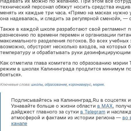
Надевать их можно по желанию. При этом все сотру
технический персонал обяжут носить средства инди
менять их каждые три часа. «Прямо на масках нужно 
она надевалась, и следить за регулярной сменой», — 
Также в каждой школе разработают свой регламент п
разнесению по времени перемен и организации питан
максимального разделения потоков. Во всех учебных 
возможно, обустроят несколько входов, на которых б
температуру и обрабатывать руки дезинфицирующим
Как отметила глава комитета по образованию мэрии 
режим в школах Калининграда продлится минимум пол
бояться».
Ключевые слова:
школы
,
образование
,
коронавирус
,
мэрия
.
Подписывайтесь на Калининград.Ru в соцсетях и
Узнавайте больше о жизни области
в MAX
, полу
дайджест главного за сутки
в Telegram
и наслажд
атмосферой и фактами из истории региона —
во 
канале