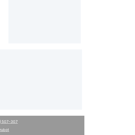
) 507-307
drubot