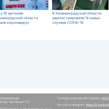
у 19 жителей
В Калининградской области
нинградской области
зарегистрировали 14 новых
или коронавирус
случаев COVID-19
алининграда.
Телефон рекламной службы:
(4012
тор: Чистякова Л.С.
Чат-бот в telegram:
https://t.me/kg