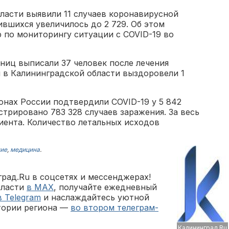
бласти выявили 11 случаев коронавирусной
ившихся увеличилось до 2 729. Об этом
по мониторингу ситуации с COVID-19 во
ниц выписали 37 человек после лечения
 в Калининградской области выздоровели 1
онах России подтвердили COVID-19 у 5 842
стрировано 783 328 случаев заражения. За весь
иента. Количество летальных исходов
ие
,
медицина
.
рад.Ru в соцсетях и мессенджерах!
бласти
в MAX
, получайте ежедневный
в Telegram
и наслаждайтесь уютной
тории региона —
во втором телеграм-
Калининград.Ru