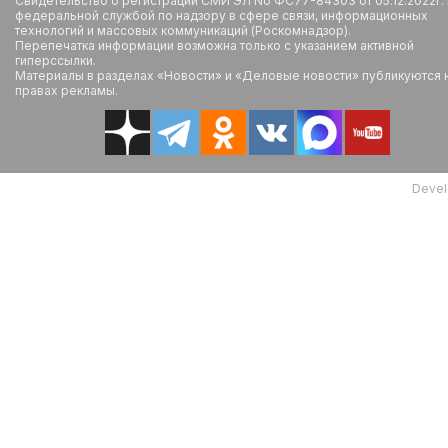
Свидетельство о регистрации СМИ ЭЛ No ФС77-84303 от 05.12.2022г.
федеральной службой по надзору в сфере связи, информационных
технологий и массовых коммуникаций (Роскомнадзор).
Перепечатка информации возможна только с указанием активной
гиперссылки.
Материалы в разделах «Новости» и «Деловые новости» публикуются 
правах рекламы.
Devel