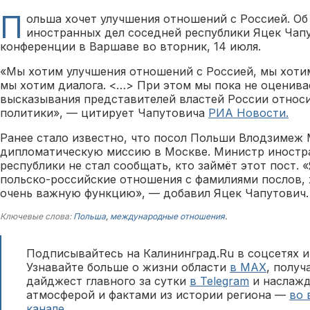
П
ольша хочет улучшения отношений с Россией. Об
иностранных дел соседней республики Яцек Чапу
конференции в Варшаве во вторник, 14 июля.
«Мы хотим улучшения отношений с Россией, мы хотим
мы хотим диалога. <…> При этом мы пока не оценив
высказывания представителей властей России относ
политики», — цитирует Чапутовича
РИА Новости.
Ранее стало известно, что посол Польши Влодзимеж
дипломатическую миссию в Москве. Министр иностр
республики не стал сообщать, кто займёт этот пост. 
польско-российские отношения с фамилиями послов, 
очень важную функцию», — добавил Яцек Чапутович.
Ключевые слова:
Польша
,
международные отношения
.
Подписывайтесь на Калининград.Ru в соцсетях и
Узнавайте больше о жизни области
в MAX
, полу
дайджест главного за сутки
в Telegram
и наслажд
атмосферой и фактами из истории региона —
во 
канале