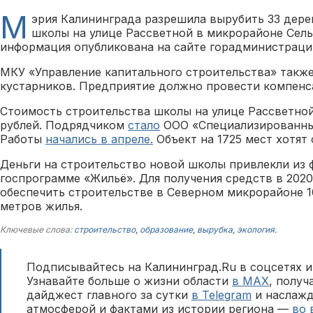
М
эрия Калининграда разрешила вырубить 33 дере
школы на улице Рассветной в микрорайоне Сел
информация опубликована на сайте горадминистраци
МКУ «Управление капитального строительства» также
кустарников. Предприятие должно провести компен
Стоимость строительства школы на улице Рассветно
рублей. Подрядчиком
стало
ООО «Специализированный
Работы
начались в апреле.
Объект на 1725 мест хотят 
Деньги на строительство новой школы привлекли из
госпрограмме «Жильё». Для получения средств в 202
обеспечить строительстве в Северном микрорайоне 1
метров жилья.
Ключевые слова:
строительство
,
образование
,
вырубка
,
экология
.
Подписывайтесь на Калининград.Ru в соцсетях и
Узнавайте больше о жизни области
в MAX
, полу
дайджест главного за сутки
в Telegram
и наслажд
атмосферой и фактами из истории региона —
во 