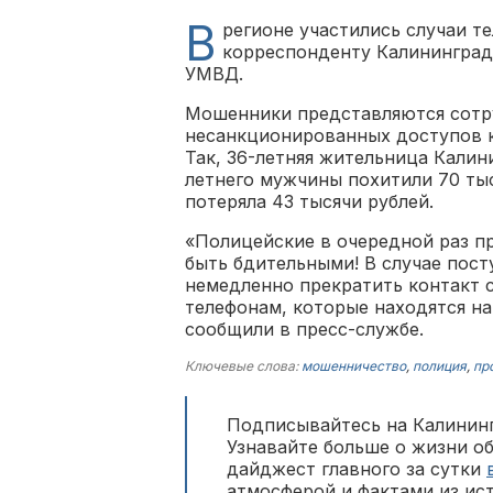
В
регионе участились случаи т
корреспонденту Калининград
УМВД.
Мошенники представляются сотр
несанкционированных доступов к 
Так, 36-летняя жительница Калин
летнего мужчины похитили 70 тыс
потеряла 43 тысячи рублей.
«Полицейские в очередной раз п
быть бдительными! В случае пост
немедленно прекратить контакт с
телефонам, которые находятся на
сообщили в пресс-службе.
Ключевые слова:
мошенничество
,
полиция
,
пр
Подписывайтесь на Калининг
Узнавайте больше о жизни о
дайджест главного за сутки
атмосферой и фактами из ис