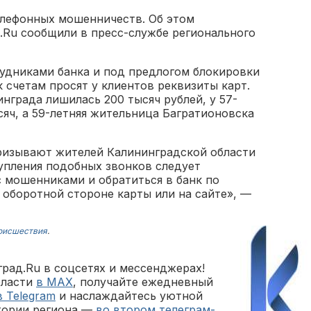
елефонных мошенничеств. Об этом
.Ru сообщили в пресс-службе регионального
удниками банка и под предлогом блокировки
счетам просят у клиентов реквизиты карт.
инграда лишилась 200 тысяч рублей, у 57-
яч, а 59-летняя жительница Багратионовска
ризывают жителей Калининградской области
упления подобных звонков следует
 мошенниками и обратиться в банк по
 оборотной стороне карты или на сайте», —
оисшествия
.
рад.Ru в соцсетях и мессенджерах!
бласти
в MAX
, получайте ежедневный
в Telegram
и наслаждайтесь уютной
тории региона —
во втором телеграм-