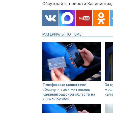
Обсуждайте новости Калининград
МАТЕРИАЛЫ ПО ТЕМЕ
Телефонные мошенники
За 
обманули трёх жительниц
мош
Калининградской области на
кали
2,3 млн рублей