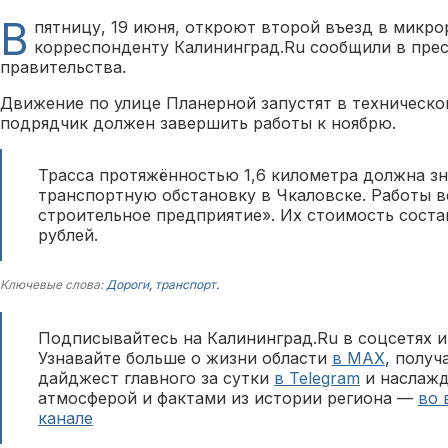
В
пятницу, 19 июня, откроют второй въезд в микро
корреспонденту Калининград.Ru сообщили в прес
правительства.
Движение по улице Планерной запустят в техническо
подрядчик должен завершить работы к ноябрю.
Трасса протяжённостью 1,6 километра должна з
транспортную обстановку в Чкаловске. Работы 
строительное предприятие». Их стоимость соста
рублей.
Ключевые слова:
Дороги
,
транспорт
.
Подписывайтесь на Калининград.Ru в соцсетях и
Узнавайте больше о жизни области
в MAX
, полу
дайджест главного за сутки
в Telegram
и наслажд
атмосферой и фактами из истории региона —
во 
канале