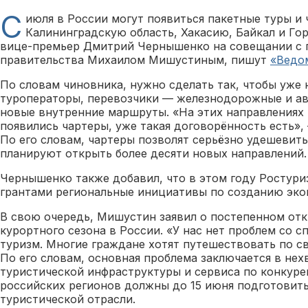
С
июля в России могут появиться пакетные туры и
Калининградскую область, Хакасию, Байкал и Гор
вице-премьер Дмитрий Чернышенко на совещании с 
правительства Михаилом Мишустиным, пишут
«Ведо
По словам чиновника, нужно сделать так, чтобы уже 
туроператоры, перевозчики — железнодорожные и а
новые внутренние маршруты. «На этих направлениях
появились чартеры, уже такая договорённость есть»
По его словам, чартеры позволят серьёзно удешевить
планируют открыть более десяти новых направлений.
Чернышенко также добавил, что в этом году Ростур
грантами региональные инициативы по созданию эко
В свою очередь, Мишустин заявил о постепенном отк
курортного сезона в России. «У нас нет проблем со 
туризм. Многие граждане хотят путешествовать по сво
По его словам, основная проблема заключается в нех
туристической инфраструктуры и сервиса по конкур
российских регионов должны до 15 июня подготовит
туристической отрасли.