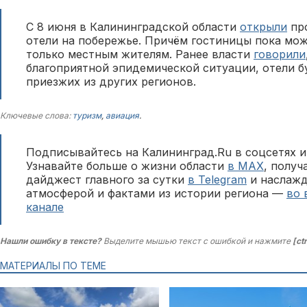
С 8 июня в Калининградской области
открыли
про
отели на побережье. Причём гостиницы пока мо
только местным жителям. Ранее власти
говорили
благоприятной эпидемической ситуации, отели б
приезжих из других регионов.
Ключевые слова:
туризм
,
авиация
.
Подписывайтесь на Калининград.Ru в соцсетях и
Узнавайте больше о жизни области
в MAX
, полу
дайджест главного за сутки
в Telegram
и наслажд
атмосферой и фактами из истории региона —
во 
канале
Нашли ошибку в тексте?
Выделите мышью текст с ошибкой и нажмите
[ct
МАТЕРИАЛЫ ПО ТЕМЕ