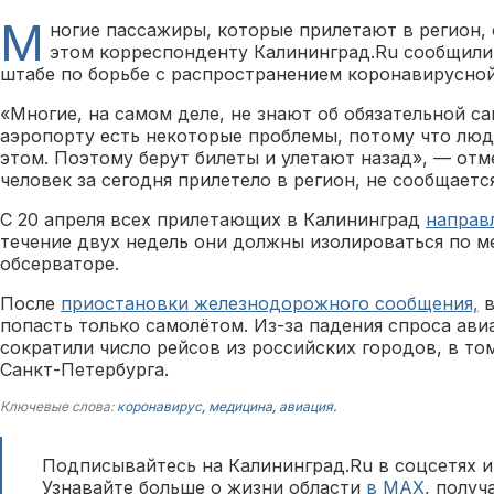
М
ногие пассажиры, которые прилетают в регион, 
этом корреспонденту Калининград.Ru сообщили
штабе по борьбе с распространением коронавирусно
«Многие, на самом деле, не знают об обязательной са
аэропорту есть некоторые проблемы, потому что люд
этом. Поэтому берут билеты и улетают назад», — отм
человек за сегодня прилетело в регион, не сообщается
С 20 апреля всех прилетающих в Калининград
направ
течение двух недель они должны изолироваться по м
обсерваторе.
После
приостановки железнодорожного сообщения,
в
попасть только самолётом. Из-за падения спроса ав
сократили число рейсов из российских городов, в то
Санкт-Петербурга.
Ключевые слова:
коронавирус
,
медицина
,
авиация
.
Подписывайтесь на Калининград.Ru в соцсетях и
Узнавайте больше о жизни области
в MAX
, полу