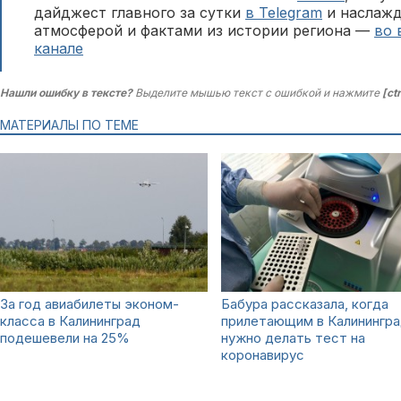
дайджест главного за сутки
в Telegram
и наслажд
атмосферой и фактами из истории региона —
во 
канале
Нашли ошибку в тексте?
Выделите мышью текст с ошибкой и нажмите
[ct
МАТЕРИАЛЫ ПО ТЕМЕ
За год авиабилеты эконом-
Бабура рассказала, когда
класса в Калининград
прилетающим в Калинингр
подешевели на 25%
нужно делать тест на
коронавирус