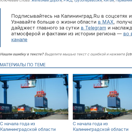
Ключевые слова:
железные дороги
,
РЖД
,
грузоперевозки
,
Китай
,
Германи
Подписывайтесь на Калининград.Ru в соцсетях и
Узнавайте больше о жизни области
в MAX
, полу
дайджест главного за сутки
в Telegram
и наслажд
атмосферой и фактами из истории региона —
во 
канале
Нашли ошибку в тексте?
Выделите мышью текст с ошибкой и нажмите
[ct
МАТЕРИАЛЫ ПО ТЕМЕ
С начала года из
С начала года из
Калининградской области
Калининградской области