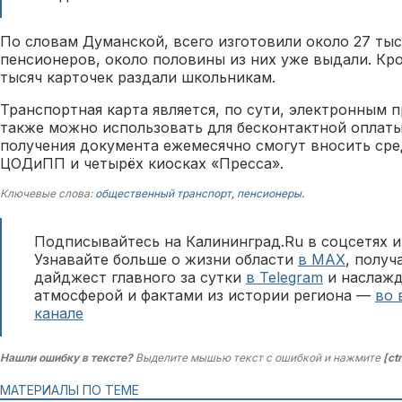
По словам Думанской, всего изготовили около 27 тыс
пенсионеров, около половины из них уже выдали. Кро
тысяч карточек раздали школьникам.
Транспортная карта является, по сути, электронным 
также можно использовать для бесконтактной оплат
получения документа ежемесячно смогут вносить сре
ЦОДиПП и четырёх киосках «Пресса».
Ключевые слова:
общественный транспорт
,
пенсионеры
.
Подписывайтесь на Калининград.Ru в соцсетях и
Узнавайте больше о жизни области
в MAX
, полу
дайджест главного за сутки
в Telegram
и наслажд
атмосферой и фактами из истории региона —
во 
канале
Нашли ошибку в тексте?
Выделите мышью текст с ошибкой и нажмите
[ct
МАТЕРИАЛЫ ПО ТЕМЕ