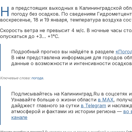
Н
а предстоящих выходных в Калининградской об
погоду без осадков. По сведениям Гидрометцент
воскресенье, 18 и 19 января, температура воздуха сос
Скорость ветра не превысит 4 м/с. В ночные часы ст
опускаться до +3… +1°C.
Подробный прогноз вы найдёте в разделе
«Пого
В нём представлена информация для городов обл
данные о возможности и интенсивности осадков
Ключевые слова:
погода
.
Подписывайтесь на Калининград.Ru в соцсетях и
Узнавайте больше о жизни области
в MAX
, полу
дайджест главного за сутки
в Telegram
и наслажд
атмосферой и фактами из истории региона —
во 
канале
Нашли ошибку в тексте?
Выделите мышью текст с ошибкой и нажмите
[ct