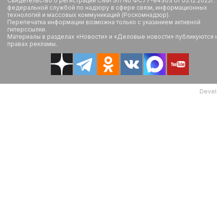
Свидетельство о регистрации СМИ ЭЛ No ФС77-84303 от 05.12.2022г.
федеральной службой по надзору в сфере связи, информационных
технологий и массовых коммуникаций (Роскомнадзор).
Перепечатка информации возможна только с указанием активной
гиперссылки.
Материалы в разделах «Новости» и «Деловые новости» публикуются 
правах рекламы.
Devel