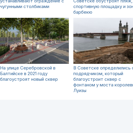
устанавливают ограждение с
Советске обустроят пляж,
чугунными столбиками
спортивную площадку и зо
барбекю
На улице Серебровской в
В Советске определились 
Балтийске в 2021 году
подрядчиком, который
благоустроят новый сквер
благоустроит сквер с
фонтаном у моста королев
Луизы