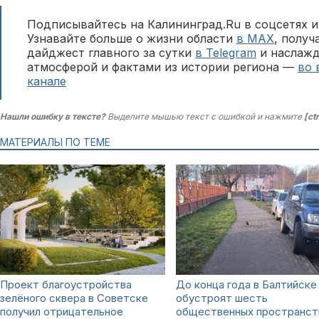
Подписывайтесь на Калининград.Ru в соцсетях и
Узнавайте больше о жизни области
в MAX
, полу
дайджест главного за сутки
в Telegram
и наслажд
атмосферой и фактами из истории региона —
во 
канале
Нашли ошибку в тексте?
Выделите мышью текст с ошибкой и нажмите
[ct
МАТЕРИАЛЫ ПО ТЕМЕ
Проект благоустройства
До конца года в Балтийске
зелёного сквера в Советске
обустроят шесть
получил отрицательное
общественных пространст