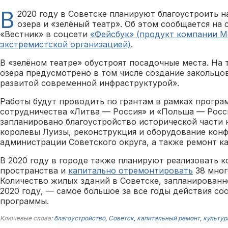
В
2020 году в Советске планируют благоустроить 
озера и «зелёный театр». Об этом сообщается на
«Вестник» в соцсети
«Фейсбук» (продукт компании M
экстремистской организацией)
.
В «зелёном театре» обустроят посадочные места. На
озера предусмотрено в том числе создание закольцо
развитой современной инфраструктурой».
Работы будут проводить по грантам в рамках програ
сотрудничества «Литва — Россия» и «Польша — Росси
запланировано благоустройство исторической части 
королевы Луизы, реконструкция и оборудование конф
администрации Советского округа, а также ремонт к
В 2020 году в городе также планируют реализовать 
пространства и
капитально отремонтировать
38 мног
Количество жилых зданий в Советске, запланированн
2020 году, — самое большое за все годы действия с
программы.
Ключевые слова:
благоустройство
,
Советск
,
капитальный ремонт
,
культур