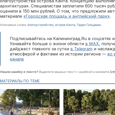
благоустройства острова Канта. Концепцию выполнял
архитектура». Специалистам заплатили 600 тысяч руб
оценили в 150 млн рублей. О том, что предложили авт
материале
«Городская площадь и английский парк»
.
Ключевые слова:
благоустройство
,
остров Канта
,
Гарри Гольдман
.
Подписывайтесь на Калининград.Ru в соцсетях и
Узнавайте больше о жизни области
в MAX
, полу
дайджест главного за сутки
в Telegram
и наслажд
атмосферой и фактами из истории региона —
во 
канале
Нашли ошибку в тексте?
Выделите мышью текст с ошибкой и нажмите
[ct
МАТЕРИАЛЫ ПО ТЕМЕ