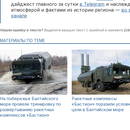
дайджест главного за сутки
в Telegram
и наслажд
атмосферой и фактами из истории региона —
во 
канале
Нашли ошибку в тексте?
Выделите мышью текст с ошибкой и нажмите
[ct
МАТЕРИАЛЫ ПО ТЕМЕ
На побережье Балтийского
Ракетные комплексы
моря провели тренировку по
«Бастион» поразили услов
развёртыванию ракетных
цели в Балтийском море
комплексов «Бастион»