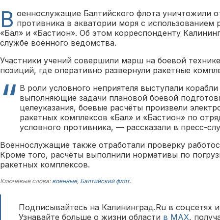
В
оеннослужащие Балтийского флота уничтожили о
противника в акватории моря с использованием 
«Бал» и «Бастион». Об этом корреспонденту Калинин
службе военного ведомства.
Участники учений совершили марш на боевой технике
позиций, где оперативно развернули ракетные компл
В роли условного неприятеля выступали корабли
выполняющие задачи плановой боевой подготов
целеуказания, боевые расчёты произвели электр
ракетных комплексов «Бал» и «Бастион» по отря
условного противника, — рассказали в пресс-сл
Военнослужащие также отработали проверку работос
Кроме того, расчёты выполнили нормативы по погруз
ракетных комплексов.
Ключевые слова:
военные
,
Балтийский флот
.
Подписывайтесь на Калининград.Ru в соцсетях и
Узнавайте больше о жизни области
в MAX
, полу