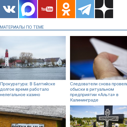
МАТЕРИАЛЫ ПО ТЕМЕ
Прокуратура: В Балтийске
Следователи снова провел
долгое время работало
обыски в ритуальном
нелегальное казино
предприятии «Альта» в
Калининграде