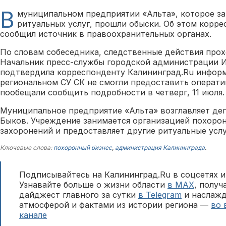
В
муниципальном предприятии «Альта», которое з
ритуальных услуг, прошли обыски. Об этом корр
сообщил источник в правоохранительных органах.
По словам собеседника, следственные действия прохо
Начальник пресс-службы городской администрации 
подтвердила корреспонденту Калининград.Ru информ
региональном СУ СК не смогли предоставить операт
пообещали сообщить подробности в четверг, 11 июля.
Муниципальное предприятие «Альта» возглавляет деп
Быков. Учреждение занимается организацией похорон
захоронений и предоставляет другие ритуальные услу
Ключевые слова:
похоронный бизнес
,
администрация Калининграда
.
Подписывайтесь на Калининград.Ru в соцсетях и
Узнавайте больше о жизни области
в MAX
, полу
дайджест главного за сутки
в Telegram
и наслажд
атмосферой и фактами из истории региона —
во 
канале