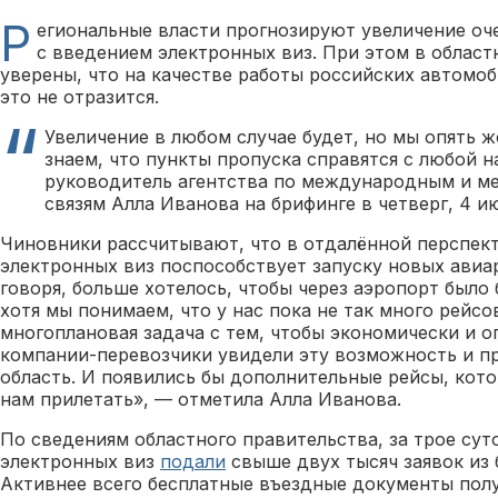
Р
егиональные власти прогнозируют увеличение оче
с введением электронных виз. При этом в облас
уверены, что на качестве работы российских автомо
это не отразится.
Увеличение в любом случае будет, но мы опять 
знаем, что пункты пропуска справятся с любой н
руководитель агентства по международным и м
связям Алла Иванова на брифинге в четверг, 4 ию
Чиновники рассчитывают, что в отдалённой перспек
электронных виз поспособствует запуску новых авиар
говоря, больше хотелось, чтобы через аэропорт было
хотя мы понимаем, что у нас пока не так много рейсо
многоплановая задача с тем, чтобы экономически и о
компании-перевозчики увидели эту возможность и п
область. И появились бы дополнительные рейсы, кот
нам прилетать», — отметила Алла Иванова.
По сведениям областного правительства, за трое сут
электронных виз
подали
свыше двух тысяч заявок из 
Активнее всего бесплатные въездные документы пол