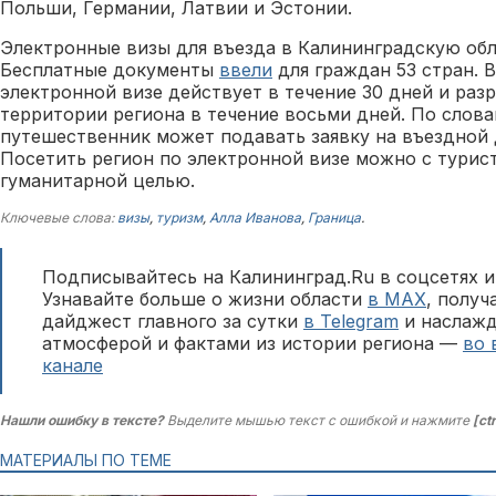
Польши, Германии, Латвии и Эстонии.
Электронные визы для въезда в Калининградскую об
Бесплатные документы
ввели
для граждан 53 стран. 
электронной визе действует в течение 30 дней и раз
территории региона в течение восьми дней. По слов
путешественник может подавать заявку на въездной
Посетить регион по электронной визе можно с турис
гуманитарной целью.
Ключевые слова:
визы
,
туризм
,
Алла Иванова
,
Граница
.
Подписывайтесь на Калининград.Ru в соцсетях и
Узнавайте больше о жизни области
в MAX
, полу
дайджест главного за сутки
в Telegram
и наслажд
атмосферой и фактами из истории региона —
во 
канале
Нашли ошибку в тексте?
Выделите мышью текст с ошибкой и нажмите
[ct
МАТЕРИАЛЫ ПО ТЕМЕ