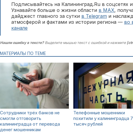
Подписывайтесь на Калининград.Ru в соцсетях и
Узнавайте больше о жизни области
в MAX
, полу
дайджест главного за сутки
в Telegram
и наслажд
атмосферой и фактами из истории региона —
во 
канале
Нашли ошибку в тексте?
Выделите мышью текст с ошибкой и нажмите
[ct
МАТЕРИАЛЫ ПО ТЕМЕ
Сотрудники трёх банков не
Телефонные мошенники
смогли отговорить
похитили у калининградца 
калининградца от перевода
тысяч рублей
денег мошенникам