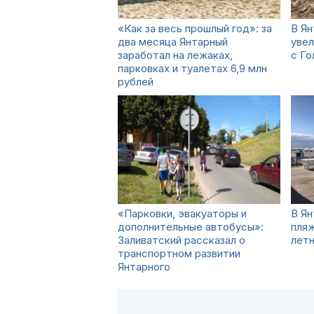
«Как за весь прошлый год»: за
В Ян
два месяца Янтарный
увел
заработал на лежаках,
с Г
парковках и туалетах 6,9 млн
рублей
«Парковки, эвакуаторы и
В Ян
дополнительные автобусы»:
пля
Заливатский рассказал о
лет
транспортном развитии
Янтарного