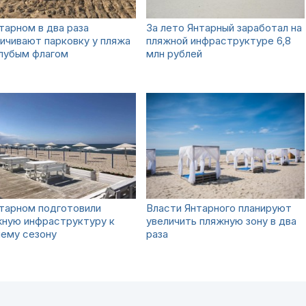
тарном в два раза
За лето Янтарный заработал на
ичивают парковку у пляжа
пляжной инфраструктуре 6,8
олубым флагом
млн рублей
тарном подготовили
Власти Янтарного планируют
жную инфраструктуру к
увеличить пляжную зону в два
нему сезону
раза