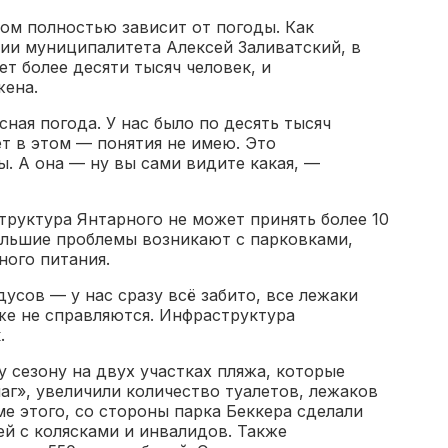
ом полностью зависит от погоды. Как
ии муниципалитета Алексей Заливатский, в
т более десяти тысяч человек, и
жена.
ная погода. У нас было по десять тысяч
ет в этом — понятия не имею. Это
. А она — ну вы сами видите какая, —
труктура Янтарного не может принять более 10
большие проблемы возникают с парковками,
ного питания.
усов — у нас сразу всё забито, все лежаки
же не справляются. Инфраструктура
.
у сезону на двух участках пляжа, которые
аг», увеличили количество туалетов, лежаков
ме этого, со стороны парка Беккера сделали
й с колясками и инвалидов. Также