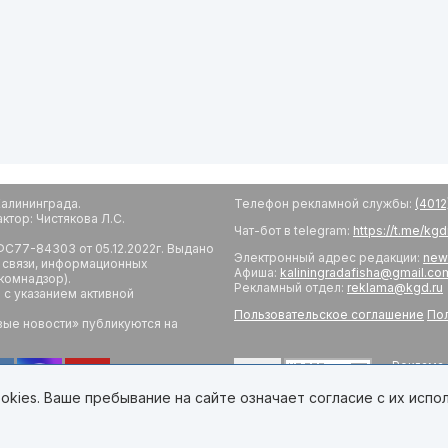
алининграда.
Телефон рекламной службы:
(4012
тор: Чистякова Л.С.
Чат-бот в telegram:
https://t.me/kg
С77-84303 от 05.12.2022г. Выдано
Электронный адрес редакции:
new
 связи, информационных
Афиша:
kaliningradafisha@gmail.co
комнадзор).
Рекламный отдел:
reklama@kgd.ru
с указанием активной
Пользовательское соглашение
Пол
вые новости» публикуются на
Реклама 
18+
Редакци
Обратная
kies. Ваше пребывание на сайте означает согласие с их испо
Developed by Калининград.Ru