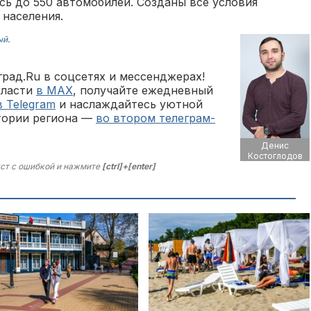
сь до 550 автомобилей. Созданы все условия
 населения.
ый
.
рад.Ru в соцсетях и мессенджерах!
бласти
в MAX
, получайте ежедневный
в Telegram
и наслаждайтесь уютной
тории региона —
во втором телеграм-
Денис
Костоглодов
ст с ошибкой и нажмите
[ctrl]+[enter]