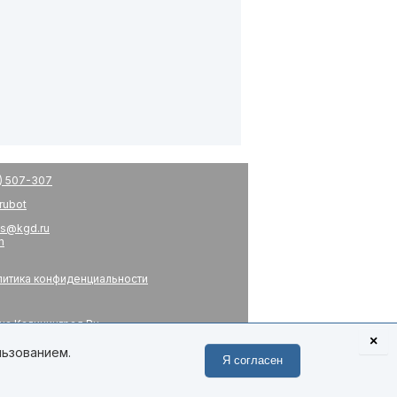
) 507-307
drubot
s@kgd.ru
m
итика конфиденциальности
на Калининград.Ru
я
×
 связь
льзованием.
Я согласен