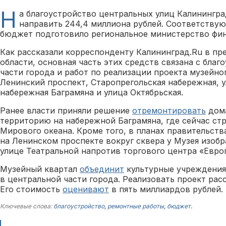
Н
а благоустройство центральных улиц Калинингра
направить 244,4 миллиона рублей. Соответству
бюджет подготовило региональное министерство фин
Как рассказали корреспонденту Калининград.Ru в пр
области, основная часть этих средств связана с бла
части города и работ по реализации проекта музейно
Ленинский проспект, Старопрегольская набережная, 
набережная Баграмяна и улица Октябрьская.
Ранее власти приняли решение
отремонтировать
дома
территорию на набережной Баграмяна, где сейчас ст
Мирового океана. Кроме того, в планах правительст
на Ленинском проспекте вокруг сквера у Музея изобр
улице Театральной напротив торгового центра «Евро
Музейный квартал
объединит
культурные учреждения
в центральной части города. Реализовать проект рас
Его стоимость
оценивают
в пять миллиардов рублей.
Ключевые слова:
благоустройство
,
ремонтные работы
,
бюджет
.