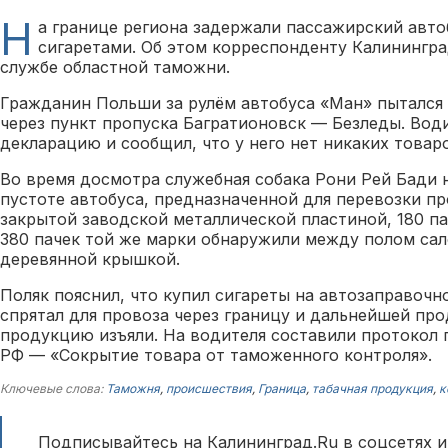
Н
а границе региона задержали пассажирский авт
сигаретами. Об этом корреспонденту Калининград
службе областной таможни.
Гражданин Польши за рулём автобуса «Ман» пытался
через пункт пропуска Багратионовск — Безледы. Води
декларацию и сообщил, что у него нет никаких товар
Во время досмотра служебная собака Рони Рей Бади 
пустоте автобуса, предназначенной для перевозки п
закрытой заводской металлической пластиной, 180 па
380 пачек той же марки обнаружили между полом сал
деревянной крышкой.
Поляк пояснил, что купил сигареты на автозаправочн
спрятал для провоза через границу и дальнейшей пр
продукцию изъяли. На водителя составили протокол п
РФ — «Сокрытие товара от таможенного контроля».
Ключевые слова:
Таможня
,
происшествия
,
Граница
,
табачная продукция
,
к
Подписывайтесь на Калининград.Ru в соцсетях и