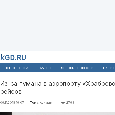
ВСЕ НОВОСТИ
КАМЕРЫ
ДЕЛОВЫЕ НОВОСТИ
НАШИ 
Из-за тумана в аэропорту «Храбров
рейсов
09.11.2018 19:07
Тема:
Авиация
2793