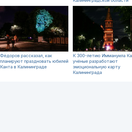
Калининградской области
Фёдоров рассказал, как
К 300-летию Иммануила Ка
планируют праздновать юбилей
учёные разработают
Канта в Калининграде
эмоциональную карту
Калининграда