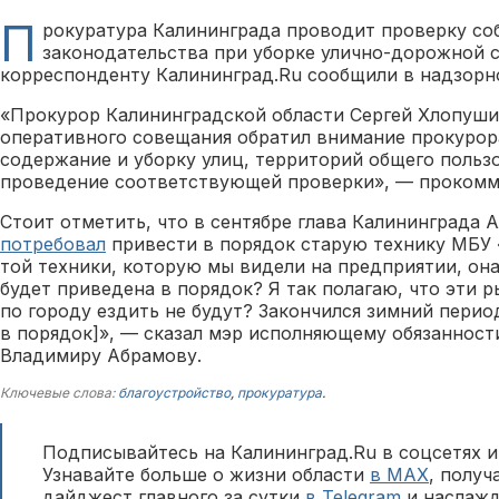
П
рокуратура Калининграда проводит проверку с
законодательства при уборке улично-дорожной с
корреспонденту Калининград.Ru сообщили в надзорн
«Прокурор Калининградской области Сергей Хлопуши
оперативного совещания обратил внимание прокурор
содержание и уборку улиц, территорий общего пользо
проведение соответствующей проверки», — прокомм
Стоит отметить, что в сентябре глава Калининграда 
потребовал
привести в порядок старую технику МБУ 
той техники, которую мы видели на предприятии, она
будет приведена в порядок? Я так полагаю, что эти 
по городу ездить не будут? Закончился зимний перио
в порядок]», — сказал мэр исполняющему обязанност
Владимиру Абрамову.
Ключевые слова:
благоустройство
,
прокуратура
.
Подписывайтесь на Калининград.Ru в соцсетях и
Узнавайте больше о жизни области
в MAX
, полу
дайджест главного за сутки
в Telegram
и наслажд