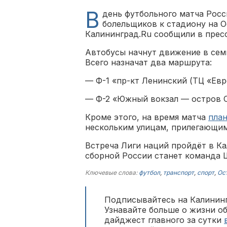
В
день футбольного матча Рос
болельщиков к стадиону на О
Калининград.Ru сообщили в прес
Автобусы начнут движение в семь 
Всего назначат два маршрута:
— Ф-1 «пр-кт Ленинский (ТЦ «Евр
— Ф-2 «Южный вокзал — остров О
Кроме этого, на время матча
пла
нескольким улицам, прилегающим
Встреча Лиги наций пройдёт в Ка
сборной России станет команда 
Ключевые слова:
футбол
,
транспорт
,
спорт
,
Ос
Подписывайтесь на Калининг
Узнавайте больше о жизни о
дайджест главного за сутки