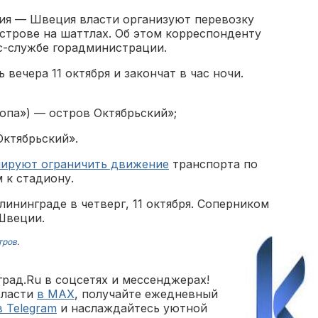
сия — Швеция власти организуют перевозку
строве на шаттлах. Об этом корреспонденту
с-службе горадминистрации.
вечера 11 октября и закончат в час ночи.
опа») — остров Октябрьский»;
ктябрьский».
нируют ограничить движение
транспорта по
 к стадиону.
лининграде в четверг, 11 октября. Соперником
Швеции.
тров
.
рад.Ru в соцсетях и мессенджерах!
бласти
в MAX
, получайте ежедневный
в Telegram
и наслаждайтесь уютной