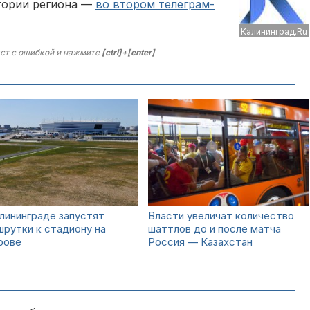
тории региона —
во втором телеграм-
Калининград.Ru
ст с ошибкой и нажмите
[ctrl]+[enter]
лининграде запустят
Власти увеличат количество
рутки к стадиону на
шаттлов до и после матча
рове
Россия — Казахстан