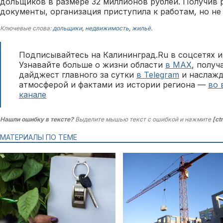
дольщиков в размере 32 миллионов рублей. Получив
документы, организация приступила к работам, но не 
Ключевые слова:
дольщики
,
недвижимость
,
жильё
.
Подписывайтесь на Калининград.Ru в соцсетях и
Узнавайте больше о жизни области
в MAX
, полу
дайджест главного за сутки
в Telegram
и наслажд
атмосферой и фактами из истории региона —
во 
канале
Нашли ошибку в тексте?
Выделите мышью текст с ошибкой и нажмите
[ct
МАТЕРИАЛЫ ПО ТЕМЕ