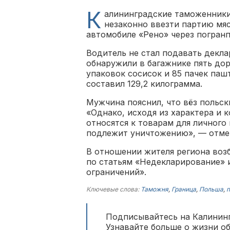
К
алининградские таможенники
незаконно ввезти партию мя
автомобиле «Рено» через погран
Водитель не стал подавать декл
обнаружили в багажнике пять до
упаковок сосисок и 85 пачек паш
составил 129,2 килограмма.
Мужчина пояснил, что вёз польск
«Однако, исходя из характера и 
относятся к товарам для личного 
подлежит уничтожению», — отме
В отношении жителя региона воз
по статьям «Недекларирование» 
ограничений».
Ключевые слова:
Таможня
,
Граница
,
Польша
,
п
Подписывайтесь на Калининг
Узнавайте больше о жизни о