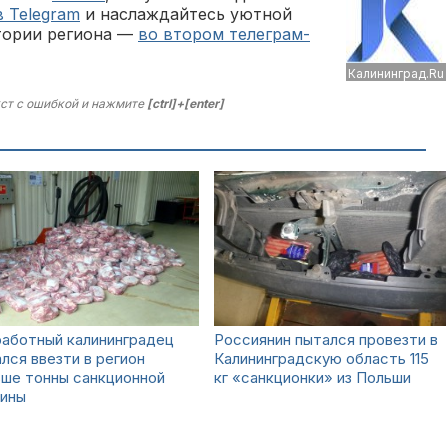
в Telegram
и наслаждайтесь уютной
тории региона —
во втором телеграм-
Калининград.Ru
ст с ошибкой и нажмите
[ctrl]+[enter]
работный калининградец
Россиянин пытался провезти в
лся ввезти в регион
Калининградскую область 115
ше тонны санкционной
кг «санкционки» из Польши
нины