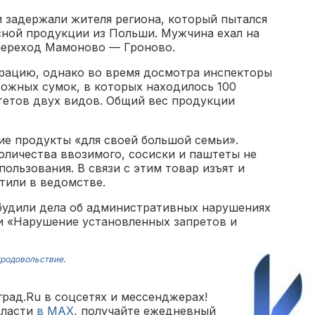
 задержали жителя региона, который пытался
сной продукции из Польши. Мужчина ехал на
переход Мамоново — Гроново.
арацию, однако во время досмотра инспекторы
рожных сумок, в которых находилось 100
тетов двух видов. Общий вес продукции
ие продукты «для своей большой семьи».
количества ввозимого, сосиски и паштеты не
пользования. В связи с этим товар изъят и
тили в ведомстве.
будили дела об административных нарушениях
и «Нарушение установленных запретов и
родовольствие
.
рад.Ru в соцсетях и мессенджерах!
бласти
в MAX
, получайте ежедневный