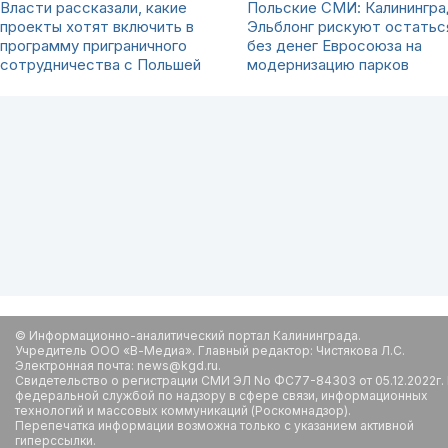
Власти рассказали, какие
Польские СМИ: Калинингра
проекты хотят включить в
Эльблонг рискуют остатьс
программу приграничного
без денег Евросоюза на
сотрудничества с Польшей
модернизацию парков
© Информационно-аналитический портал Калининграда.
Учредитель ООО «В-Медиа». Главный редактор: Чистякова Л.С.
Электронная почта: news@kgd.ru.
Свидетельство о регистрации СМИ ЭЛ No ФС77-84303 от 05.12.2022г.
федеральной службой по надзору в сфере связи, информационных
технологий и массовых коммуникаций (Роскомнадзор).
Перепечатка информации возможна только с указанием активной
гиперссылки.