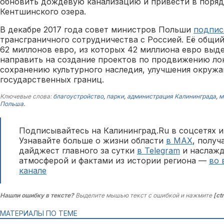
обновить дождевую канализацию и привести в поряд
Кентшинского озера.
В декабре 2017 года совет министров Польши
подпис
трансграничного сотрудничества с Россией. Её общи
62 миллонов евро, из которых 42 миллиона евро выд
направить на создание проектов по продвижению ло
сохранению культурного наследия, улучшения окруж
государственных границ.
Ключевые слова:
благоустройство
,
парки
,
администрация Калининграда
,
м
Польша
.
Подписывайтесь на Калининград.Ru в соцсетях и
Узнавайте больше о жизни области
в MAX
, полу
дайджест главного за сутки
в Telegram
и наслажд
атмосферой и фактами из истории региона —
во 
канале
Нашли ошибку в тексте?
Выделите мышью текст с ошибкой и нажмите
[ct
МАТЕРИАЛЫ ПО ТЕМЕ