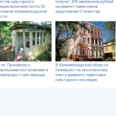
ктов культурного
получит 200 миллионов рублей
едия включили почти 50
на ремонт памятников
тников Калининградской
защитникам Отечества
асти
ти: Произвола с
В Калининградской области
овольными постройками в
планируют по московскому
ининграде стало меньше
опыту выявлять памятники
культурного наследия