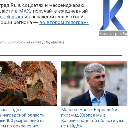
рад.Ru в соцсетях и мессенджерах!
бласти
в MAX
, получайте ежедневный
в Telegram
и наслаждайтесь уютной
тории региона —
во втором телеграм-
Калининград.Ru
ст с ошибкой и нажмите
[ctrl]+[enter]
чала года в
Маслов: Новых Версалей и
нинградской области
пирамид Хеопса мы в
ли 100 разрешений на
Калининградской области уже
оты по сохранению
не найдём