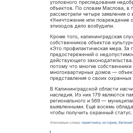
уголовного преследования недоб
объектов. По словам Маслова, в
рассмотрели четыре заявления о 
«Уничтожение или повреждение о
эпизодов дело возбудили.
Кроме того, калининградская сл
собственников объектов культурн
«Это профилактическая мера. За 
предостережений о недопустимос
действующего законодательства.
потому что многие собственники
многоквартирных домов — объект
представления о своих охранных 
В Калининградской области насчи
наследия. Из них 179 являются п
регионального и 569 — муниципа
выявленными. Ещё восемь облада
чтобы получить охранный статус.
Ключевые слова:
памятники
,
история
,
Евгений