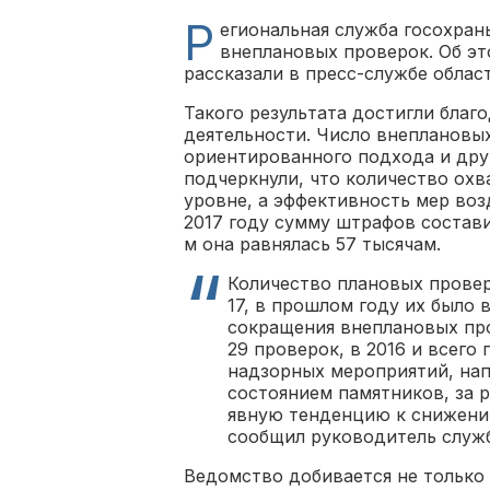
Р
егиональная служба госохран
внеплановых проверок. Об э
рассказали в пресс-службе облас
Такого результата достигли бла
деятельности. Число внеплановых
ориентированного подхода и дру
подчеркнули, что количество ох
уровне, а эффективность мер воз
2017 году сумму штрафов состави
м она равнялась 57 тысячам.
Количество плановых проверо
17, в прошлом году их было 
сокращения внеплановых пров
29 проверок, в 2016 и всего
надзорных мероприятий, нап
состоянием памятников, за р
явную тенденцию к снижению:
сообщил руководитель служ
Ведомство добивается не только