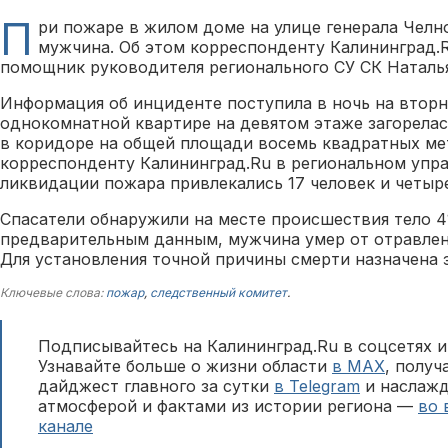
П
ри пожаре в жилом доме на улице генерала Челн
мужчина. Об этом корреспонденту Калининград.
помощник руководителя регионального СУ СК Наталья
Информация об инциденте поступила в ночь на вторни
однокомнатной квартире на девятом этаже загорелас
в коридоре на общей площади восемь квадратных ме
корреспонденту Калининград.Ru в региональном упр
ликвидации пожара привлекались 17 человек и четыр
Спасатели обнаружили на месте происшествия тело 4
предварительным данным, мужчина умер от отравлен
Для установления точной причины смерти назначена 
Ключевые слова:
пожар
,
следственный комитет
.
Подписывайтесь на Калининград.Ru в соцсетях и
Узнавайте больше о жизни области
в MAX
, полу
дайджест главного за сутки
в Telegram
и наслажд
атмосферой и фактами из истории региона —
во 
канале