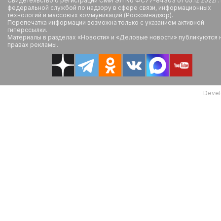
Свидетельство о регистрации СМИ ЭЛ No ФС77-84303 от 05.12.2022г.
федеральной службой по надзору в сфере связи, информационных
технологий и массовых коммуникаций (Роскомнадзор).
Перепечатка информации возможна только с указанием активной
гиперссылки.
Материалы в разделах «Новости» и «Деловые новости» публикуются 
правах рекламы.
Devel