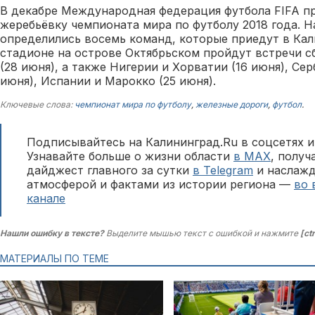
В декабре Международная федерация футбола FIFA п
жеребьёвку чемпионата мира по футболу 2018 года. 
определились восемь команд, которые приедут в Кал
стадионе на острове Октябрьском пройдут встречи с
(28 июня), а также Нигерии и Хорватии (16 июня), Се
июня), Испании и Марокко (25 июня).
Ключевые слова:
чемпионат мира по футболу
,
железные дороги
,
футбол
.
Подписывайтесь на Калининград.Ru в соцсетях и
Узнавайте больше о жизни области
в MAX
, полу
дайджест главного за сутки
в Telegram
и наслажд
атмосферой и фактами из истории региона —
во 
канале
Нашли ошибку в тексте?
Выделите мышью текст с ошибкой и нажмите
[ct
МАТЕРИАЛЫ ПО ТЕМЕ