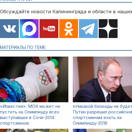
Обсуждайте новости Калининграда и области в наших
МАТЕРИАЛЫ ПО ТЕМЕ
«Известия»: МОК может не
«Никакой блокады не будет
пустить на Олимпиаду всех
Путин разрешил российски
выступавших в Сочи-2014
спортсменам ехать на
спортсменов
Олимпиаду-2018