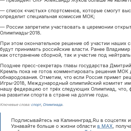
— президент ОКР Александр Жуков больше не являет
— список «чистых» спортсменов, которые смогут выс
определит специальная комиссия МОК;
— России запретили участвовать в церемонии открыт
Олимпиады-2018.
При этом окончательное решение об участии наших 
будут принимать российские власти. Ранее Владими
как отстранение сборной, так и участие под нейтрал
Позднее пресс-секретарь главы государства Дмитрий
Кремль пока не готов комментировать решения МОК 
обнародования. Отметим, что если Россия примет ре
Игры-2018, Международный олимпийский комитет им
нашу федерацию от трёх следующих Олимпиад, что, ф
на развитии спорта в стране на долгие годы.
Ключевые слова:
спорт
,
Олимпиада
.
Подписывайтесь на Калининград.Ru в соцсетях и
Узнавайте больше о жизни области
в MAX
, полу