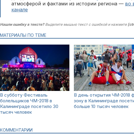
атмосферой и фактами из истории региона —
во 
канале
Нашли ошибку в тексте?
Выделите мышью текст с ошибкой и нажмите
[ct
МАТЕРИАЛЫ ПО ТЕМЕ
В субботу Фестиваль
В день открытия ЧМ-2018 
болельщиков ЧМ-2018 в
зону в Калининграде посет
Калининграде посетило 30
больше 10 тысяч человек
тысяч человек
КОММЕНТАРИИ