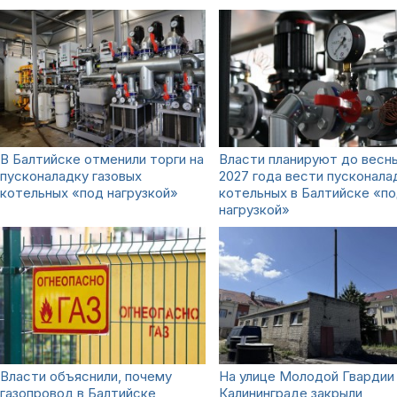
В Балтийске отменили торги на
Власти планируют до весн
пусконаладку газовых
2027 года вести пусконала
котельных «под нагрузкой»
котельных в Балтийске «п
нагрузкой»
Власти объяснили, почему
На улице Молодой Гвардии
газопровод в Балтийске
Калининграде закрыли