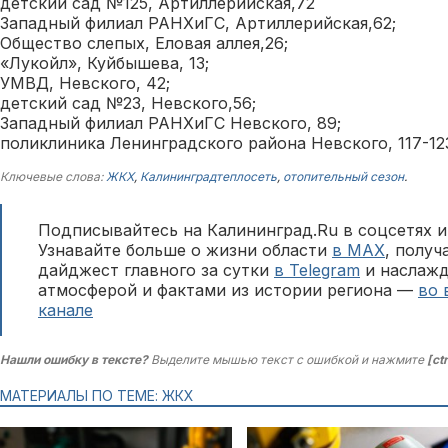
детский сад №125, Артиллерийская,72
Западный филиал РАНХиГС, Артиллерийская,62;
Общество слепых, Еловая аллея,26;
«Лукойл», Куйбышева, 13;
УМВД, Невского, 42;
детский сад №23, Невского,56;
Западный филиал РАНХиГС Невского, 89;
поликлиника Ленинградского района Невского, 117-12
Ключевые слова:
ЖКХ
,
Калининградтеплосеть
,
отопительный сезон
.
Подписывайтесь на Калининград.Ru в соцсетях и
Узнавайте больше о жизни области
в MAX
, полу
дайджест главного за сутки
в Telegram
и наслажд
атмосферой и фактами из истории региона —
во 
канале
Нашли ошибку в тексте?
Выделите мышью текст с ошибкой и нажмите
[ct
МАТЕРИАЛЫ ПО ТЕМЕ: ЖКХ