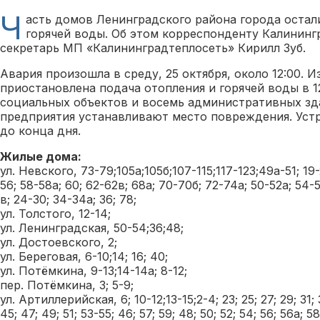
Ч
асть домов Ленинградского района города остали
горячей воды. Об этом корреспонденту Калининг
секретарь МП «Калининградтеплосеть» Кирилл Зуб.
Авария произошла в среду, 25 октября, около 12:00. 
приостановлена подача отопления и горячей воды в 1
социальных объектов и восемь административных зд
предприятия устанавливают место повреждения. Уст
до конца дня.
Жилые дома:
ул. Невского, 73-79;105а;105б;107-115;117-123;49а-51; 19-2
56; 58-58а; 60; 62-62в; 68а; 70-70б; 72-74а; 50-52а; 54-5
в; 24-30; 34-34а; 36; 78;
ул. Толстого, 12-14;
ул. Ленинградская, 50-54;36;48;
ул. Достоевского, 2;
ул. Береговая, 6-10;14; 16; 40;
ул. Потёмкина, 9-13;14-14а; 8-12;
пер. Потёмкина, 3; 5-9;
ул. Артиллерийская, 6; 10-12;13-15;2-4; 23; 25; 27; 29; 31; 
45; 47; 49; 51; 53-55; 46; 57; 59; 48; 50; 52; 54; 56; 56а; 58