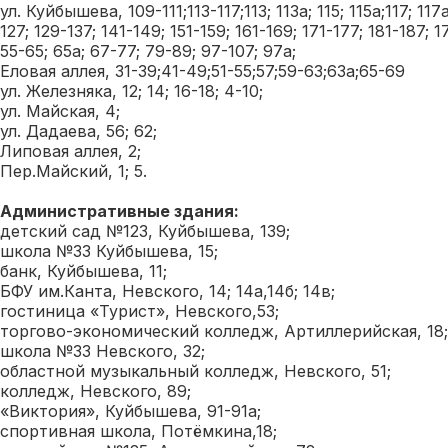
ул. Куйбышева, 109-111;113-117;113; 113а; 115; 115а;117; 117а;
127; 129-137; 141-149; 151-159; 161-169; 171-177; 181-187; 17
55-65; 65а; 67-77; 79-89; 97-107; 97а;
Еловая аллея, 31-39;41-49;51-55;57;59-63;63а;65-69
ул. Железняка, 12; 14; 16-18; 4-10;
ул. Майская, 4;
ул. Дадаева, 56; 62;
Липовая аллея, 2;
Пер.Майский, 1; 5.
Административные здания:
детский сад №123, Куйбышева, 139;
школа №33 Куйбышева, 15;
банк, Куйбышева, 11;
БФУ им.Канта, Невского, 14; 14а,14б; 14в;
гостиница «Турист», Невского,53;
торгово-экономический колледж, Артиллерийская, 18;
школа №33 Невского, 32;
областной музыкальный колледж, Невского, 51;
колледж, Невского, 89;
«Виктория», Куйбышева, 91-91а;
спортивная школа, Потёмкина,18;