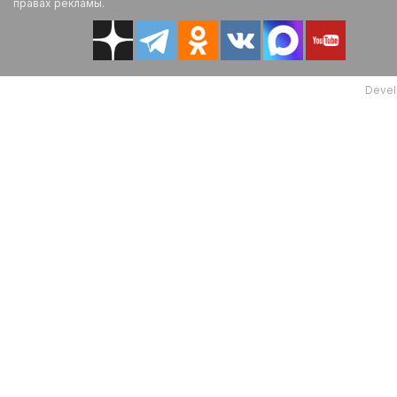
правах рекламы.
Devel