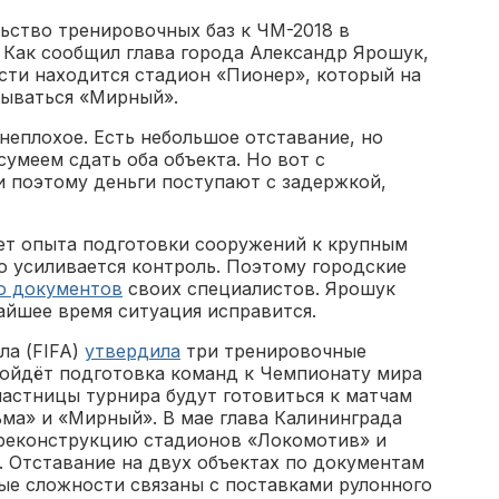
ьство тренировочных баз к ЧМ-2018 в
 Как сообщил глава города Александр Ярошук,
сти находится стадион «Пионер», который на
зываться «Мирный».
неплохое. Есть небольшое отставание, но
 сумеем сдать оба объекта. Но вот с
и поэтому деньги поступают с задержкой,
еет опыта подготовки сооружений к крупным
о усиливается контроль. Поэтому городские
ю документов
своих специалистов. Ярошук
айшее время ситуация исправится.
ла (FIFA)
утвердила
три тренировочные
ройдёт подготовка команд к Чемпионату мира
частницы турнира будут готовиться к матчам
ма» и «Мирный». В мае глава Калининграда
 реконструкцию стадионов «Локомотив» и
. Отставание на двух объектах по документам
ые сложности связаны с поставками рулонного