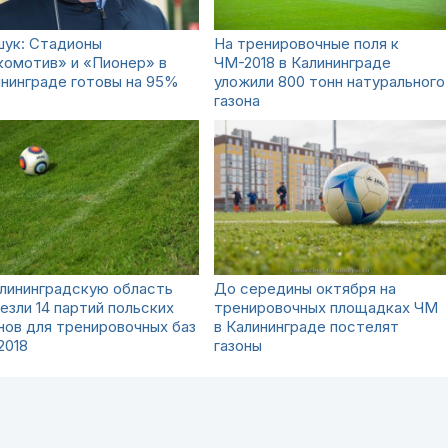
шук: Стадионы
На тренировочные поля к
комотив» и «Пионер» в
ЧМ-2018 в Калининграде
нинграде готовы на 95%
уложили 800 тонн натурального
газона
лининградскую область
До середины октября на
езли 14 партий польских
тренировочных площадках ЧМ
нов для тренировочных баз
в Калининграде постелят
2018
газоны