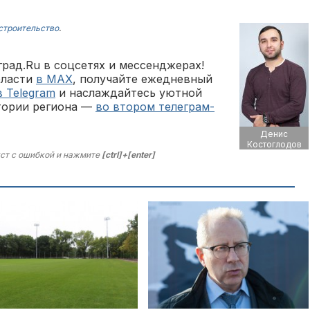
строительство
.
рад.Ru в соцсетях и мессенджерах!
бласти
в MAX
, получайте ежедневный
в Telegram
и наслаждайтесь уютной
тории региона —
во втором телеграм-
Денис
Костоглодов
ст с ошибкой и нажмите
[ctrl]+[enter]