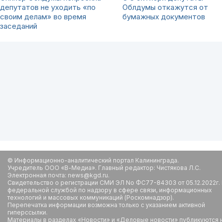
депутатов не уходить «по
Облдумы откажутся от
своим делам» во время
бумажных документов
заседаний
© Информационно-аналитический портал Калининграда.
Учредитель ООО «В-Медиа». Главный редактор: Чистякова Л.С.
Электронная почта: news@kgd.ru.
Свидетельство о регистрации СМИ ЭЛ No ФС77-84303 от 05.12.2022г.
федеральной службой по надзору в сфере связи, информационных
технологий и массовых коммуникаций (Роскомнадзор).
Перепечатка информации возможна только с указанием активной
гиперссылки.
Материалы в разделах «Новости» и «Деловые новости» публикуются 