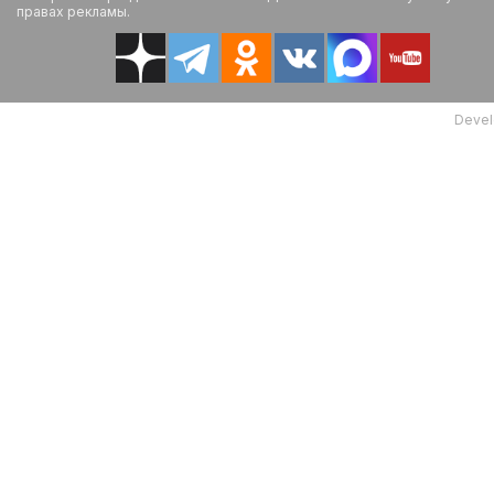
правах рекламы.
Devel