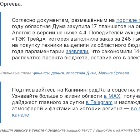
Оргеева.
Согласно документам, размещённым на
портале 
году областная Дума закупила 17 планшетов на 
Android в версии не ниже 4.4. Победителем аукц
«ТЭК Трейд», которая выполнила заказ за 248 ты
на покупку техники выделили из областного бюдж
года парламентарии
заявляли
, что сэкономили 14
распечатке проекта бюджета, оставив его в эле
Ключевые слова:
финансы
,
деньги
,
областная Дума
,
Марина Оргеева
.
Подписывайтесь на Калининград.Ru в соцсетях и
Узнавайте больше о жизни области
в MAX
, полу
дайджест главного за сутки
в Telegram
и наслажд
атмосферой и фактами из истории региона —
во 
канале
Нашли ошибку в тексте?
Выделите мышью текст с ошибкой и нажмите
[ct