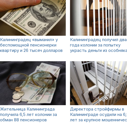
Калининградец «выманил» у
Калининградец получил два
беспомощной пенсионерки
года колонии за попытку
квартиру и 26 тысяч долларов
украсть деньги из особняк
Жительница Калининграда
Директора стройфирмы в
получила 6,5 лет колонии за
Калининграде осудили на 6,
обман 88 пенсионеров
лет за крупное мошенниче