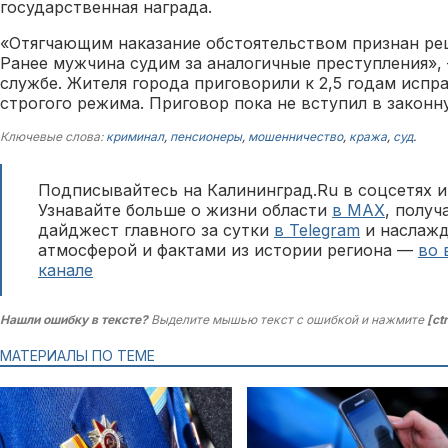
государственная награда.
«Отягчающим наказание обстоятельством признан ре
Ранее мужчина судим за аналогичные преступления»,
службе. Жителя города приговорили к 2,5 годам испр
строгого режима. Приговор пока не вступил в законн
Ключевые слова:
криминал
,
пенсионеры
,
мошенничество
,
кража
,
суд
.
Подписывайтесь на Калининград.Ru в соцсетях и
Узнавайте больше о жизни области
в MAX
, полу
дайджест главного за сутки
в Telegram
и наслажд
атмосферой и фактами из истории региона —
во 
канале
Нашли ошибку в тексте?
Выделите мышью текст с ошибкой и нажмите
[ct
МАТЕРИАЛЫ ПО ТЕМЕ