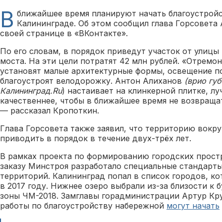
В
ближайшее время планируют начать благоустройс
Калининграде. Об этом сообщил глава Горсовета
своей странице в «ВКонтакте».
По его словам, в порядок приведут участок от улицы
моста. На эти цели потратят 42 млн рублей. «Отремо
установят малые архитектурные формы, освещение по
благоустроят велодорожку. Антон Алиханов
(врио гу
Калининград.Ru
) настаивает на клинкерной плитке, л
качественнее, чтобы в ближайшее время не возвращат
— рассказал Кропоткин.
Глава Горсовета также заявил, что территорию вокр
приводить в порядок в течение двух-трёх лет.
В рамках проекта по формированию городских прост
заказу Минстроя разработало специальные стандарты
территорий. Калининград попал в список городов, к
в 2017 году. Нижнее озеро выбрали из-за близости к
зоны ЧМ-2018. Замглавы горадминистрации Артур Кру
работы по благоустройству набережной
могут начать