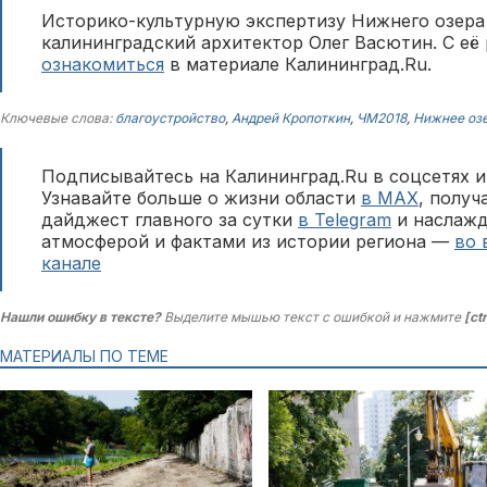
Историко-культурную экспертизу Нижнего озера
калининградский архитектор Олег Васютин. С её
ознакомиться
в материале Калининград.Ru.
Ключевые слова:
благоустройство
,
Андрей Кропоткин
,
ЧМ2018
,
Нижнее оз
Подписывайтесь на Калининград.Ru в соцсетях и
Узнавайте больше о жизни области
в MAX
, полу
дайджест главного за сутки
в Telegram
и наслажд
атмосферой и фактами из истории региона —
во 
канале
Нашли ошибку в тексте?
Выделите мышью текст с ошибкой и нажмите
[ct
МАТЕРИАЛЫ ПО ТЕМЕ