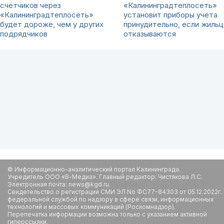
счётчиков через
«Калининградтеплосеть»
«Калининградтеплосеть»
установит приборы учёта
будет дороже, чем у других
принудительно, если жиль
подрядчиков
отказываются
© Информационно-аналитический портал Калининграда.
Учредитель ООО «В-Медиа». Главный редактор: Чистякова Л.С.
Электронная почта: news@kgd.ru.
Свидетельство о регистрации СМИ ЭЛ No ФС77-84303 от 05.12.2022г.
федеральной службой по надзору в сфере связи, информационных
технологий и массовых коммуникаций (Роскомнадзор).
Перепечатка информации возможна только с указанием активной
гиперссылки.