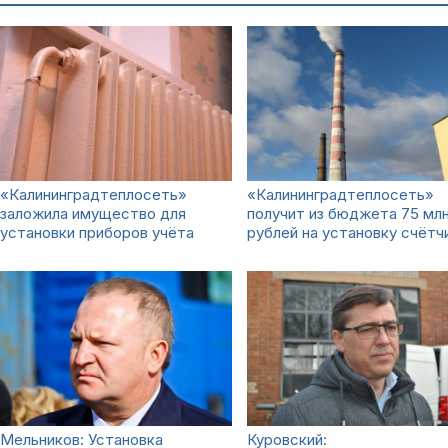
«Калининградтеплосеть»
«Калининградтеплосеть»
заложила имущество для
получит из бюджета 75 мл
установки приборов учёта
рублей на установку счётч
Мельников: Установка
Куровский: