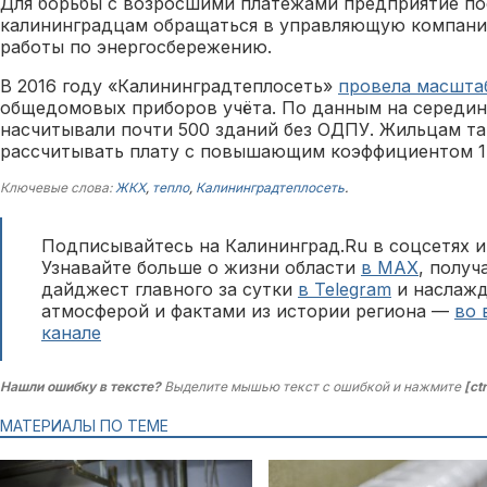
Для борьбы с возросшими платежами предприятие п
калининградцам обращаться в управляющую компани
работы по энергосбережению.
В 2016 году «Калининградтеплосеть»
провела масшта
общедомовых приборов учёта. По данным на середину
насчитывали почти 500 зданий без ОДПУ. Жильцам т
рассчитывать плату с повышающим коэффициентом 1,
Ключевые слова:
ЖКХ
,
тепло
,
Калининградтеплосеть
.
Подписывайтесь на Калининград.Ru в соцсетях и
Узнавайте больше о жизни области
в MAX
, полу
дайджест главного за сутки
в Telegram
и наслажд
атмосферой и фактами из истории региона —
во 
канале
Нашли ошибку в тексте?
Выделите мышью текст с ошибкой и нажмите
[ct
МАТЕРИАЛЫ ПО ТЕМЕ